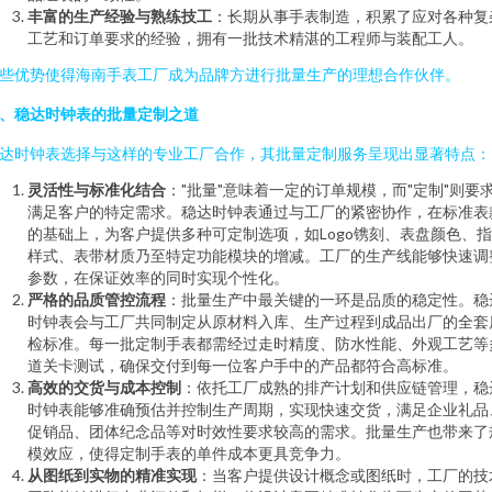
丰富的生产经验与熟练技工
：长期从事手表制造，积累了应对各种复
工艺和订单要求的经验，拥有一批技术精湛的工程师与装配工人。
些优势使得海南手表工厂成为品牌方进行批量生产的理想合作伙伴。
、稳达时钟表的批量定制之道
达时钟表选择与这样的专业工厂合作，其批量定制服务呈现出显著特点：
灵活性与标准化结合
："批量"意味着一定的订单规模，而"定制"则要
满足客户的特定需求。稳达时钟表通过与工厂的紧密协作，在标准表
的基础上，为客户提供多种可定制选项，如Logo镌刻、表盘颜色、
样式、表带材质乃至特定功能模块的增减。工厂的生产线能够快速调
参数，在保证效率的同时实现个性化。
严格的品质管控流程
：批量生产中最关键的一环是品质的稳定性。稳
时钟表会与工厂共同制定从原材料入库、生产过程到成品出厂的全套
检标准。每一批定制手表都需经过走时精度、防水性能、外观工艺等
道关卡测试，确保交付到每一位客户手中的产品都符合高标准。
高效的交货与成本控制
：依托工厂成熟的排产计划和供应链管理，稳
时钟表能够准确预估并控制生产周期，实现快速交货，满足企业礼品
促销品、团体纪念品等对时效性要求较高的需求。批量生产也带来了
模效应，使得定制手表的单件成本更具竞争力。
从图纸到实物的精准实现
：当客户提供设计概念或图纸时，工厂的技