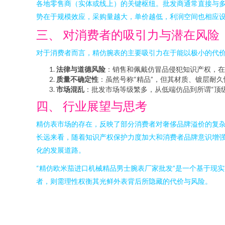
各地零售商（实体或线上）的关键枢纽。批发商通常直接与
势在于规模效应，采购量越大，单价越低，利润空间也相应
三、 对消费者的吸引力与潜在风险
对于消费者而言，精仿腕表的主要吸引力在于能以极小的代
法律与道德风险
：销售和佩戴仿冒品侵犯知识产权，在
质量不确定性
：虽然号称“精品”，但其材质、镀层耐
市场混乱
：批发市场等级繁多，从低端仿品到所谓“顶
四、 行业展望与思考
精仿表市场的存在，反映了部分消费者对奢侈品牌溢价的复
长远来看，随着知识产权保护力度加大和消费者品牌意识增
化的发展道路。
“精仿欧米茄进口机械精品男士腕表厂家批发”是一个基于现
者，则需理性权衡其光鲜外表背后所隐藏的代价与风险。