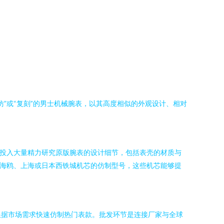
”或“复刻”的男士机械腕表，以其高度相似的外观设计、相对
往投入大量精力研究原版腕表的设计细节，包括表壳的材质与
如海鸥、上海或日本西铁城机芯的仿制型号，这些机芯能够提
根据市场需求快速仿制热门表款。批发环节是连接厂家与全球