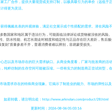
多家工厂合作，提供大量现货或支持订制，以极具吸引力的单价（远低于
设计得更为灵活。
价获得佩戴名表的外观体验，满足社交展示或个性搭配的需求。潜在风险
多数国家和地区属于违法行为，可能面临法律诉讼或货物被没收的风险。
久性、防水性能、机芯长期走时精度和稳定性与正品存在巨大差距，售后服
级复刻”质量参差不齐，普通消费者难以辨别，容易蒙受损失。
杂心态以及市场存在的巨大需求缺口。从商业角度看，厂家与批发商的活
强，纯粹仿制的生存空间可能被压缩。一些有实力的制造商正尝试转型，
实市场需求存在的特殊商业现象。它揭示了制造业的能力、市场的弹性以
如若转载，请注明出处：http://www.arknolan.com/product/28.html
更新时间：2026-08-06 05:03:16