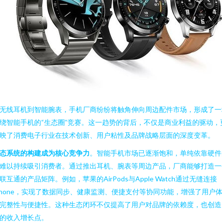
无线耳机到智能腕表，手机厂商纷纷将触角伸向周边配件市场，形成了一
绕智能手机的“生态圈”竞赛。这一趋势的背后，不仅是商业利益的驱动，
映了消费电子行业在技术创新、用户粘性及品牌战略层面的深度变革。
态系统的构建成为核心竞争力
。智能手机市场已逐渐饱和，单纯依靠硬件
难以持续吸引消费者。通过推出耳机、腕表等周边产品，厂商能够打造一
联互通的产品矩阵。例如，苹果的AirPods与Apple Watch通过无缝连接
Phone，实现了数据同步、健康监测、便捷支付等协同功能，增强了用户
完整性与便捷性。这种生态闭环不仅提高了用户对品牌的依赖度，也创造
的收入增长点。