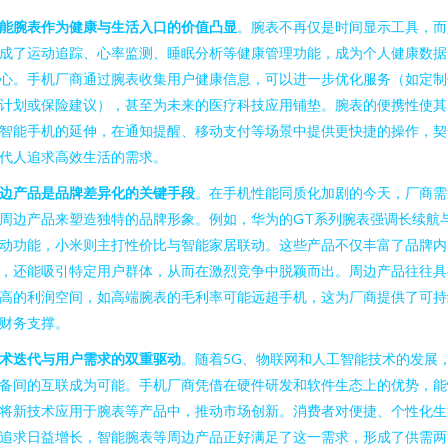
能腕表作为健康与生活入口的价值凸显
。腕表不再仅是时间显示工具，而
成了运动追踪、心率监测、睡眠分析等健康管理功能，成为个人健康数据
心。手机厂商通过腕表收集用户健康信息，可以进一步优化服务（如定制
计划或保险建议），甚至为未来的医疗科技应用铺垫。腕表的便携性使其
智能手机的延伸，在通知提醒、移动支付等场景中提供更快捷的操作，契
代人追求高效生活的需求。
边产品是品牌差异化的关键手段
。在手机性能同质化加剧的今天，厂商需
周边产品来塑造独特的品牌形象。例如，华为的GT系列腕表强调长续航
动功能，小米则主打性价比与智能家居联动。这些产品不仅丰富了品牌内
，还能吸引特定用户群体，从而在激烈竞争中脱颖而出。周边产品往往具
高的利润空间，如高端腕表的毛利率可能远超手机，这为厂商提供了可持
财务支撑。
术迭代与用户需求的双重驱动
。随着5G、物联网和人工智能技术的发展
备间的互联成为可能。手机厂商凭借在硬件研发和软件生态上的优势，能
将新技术应用于腕表等产品中，推动市场创新。消费者对便捷、个性化生
追求日益增长，智能腕表等周边产品正好满足了这一需求，形成了供需两